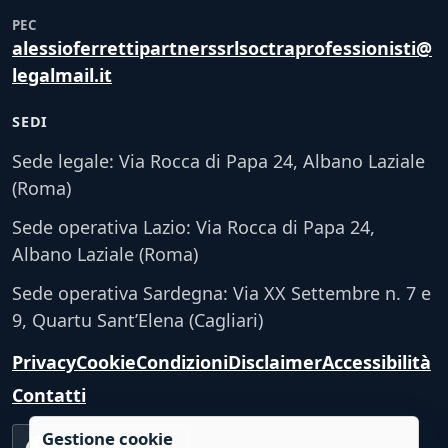
PEC
alessioferrettipartnerssrlsoctraprofessionisti@
legalmail.it
SEDI
Sede legale: Via Rocca di Papa 24, Albano Laziale
(Roma)
Sede operativa Lazio: Via Rocca di Papa 24,
Albano Laziale (Roma)
Sede operativa Sardegna: Via XX Settembre n. 7 e
9, Quartu Sant’Elena (Cagliari)
Privacy
Cookie
Condizioni
Disclaimer
Accessibilità
Contatti
Gestione cookie
Accessibilità